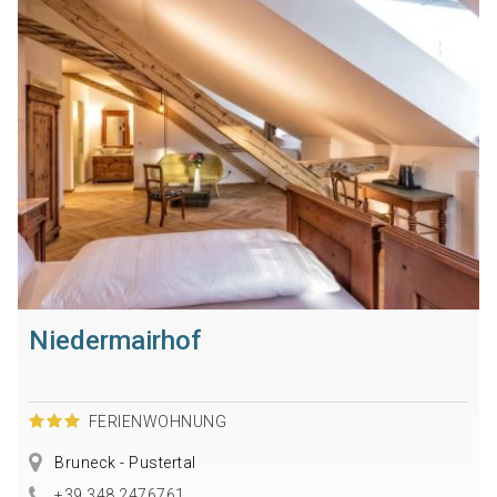
Niedermairhof
FERIENWOHNUNG
Bruneck - Pustertal
+39 348 2476761