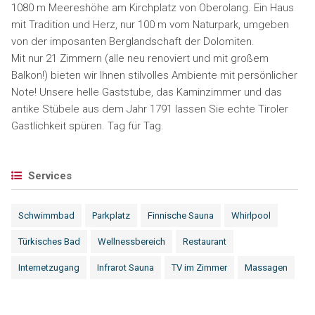
1080 m Meereshöhe am Kirchplatz von Oberolang. Ein Haus
mit Tradition und Herz, nur 100 m vom Naturpark, umgeben
von der imposanten Berglandschaft der Dolomiten.
Mit nur 21 Zimmern (alle neu renoviert und mit großem
Balkon!) bieten wir Ihnen stilvolles Ambiente mit persönlicher
Note! Unsere helle Gaststube, das Kaminzimmer und das
antike Stübele aus dem Jahr 1791 lassen Sie echte Tiroler
Gastlichkeit spüren. Tag für Tag.
Services
Schwimmbad
Parkplatz
Finnische Sauna
Whirlpool
Türkisches Bad
Wellnessbereich
Restaurant
Internetzugang
Infrarot Sauna
TV im Zimmer
Massagen