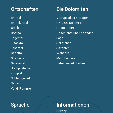
Ortschaften
Die Dolomiten
Ahrntal
Verfügbarkeit anfragen
Antholzertal
UNESCO Dolomiten
Arabba
Restaurants
Cortina
Geschichte und Legenden
Eggental
Lage
Eisacktal
Sellaronda
Fassatal
Skifahren
Gadertal
Wandern
Grödnertal
Mountainbike
Gsiesertal
Sehenswürdigkeiten
Hochpustertal
Kronplatz
Schlerngebiet
Sexten
Val di Fiemme
Sprache
Informationen
Privacy