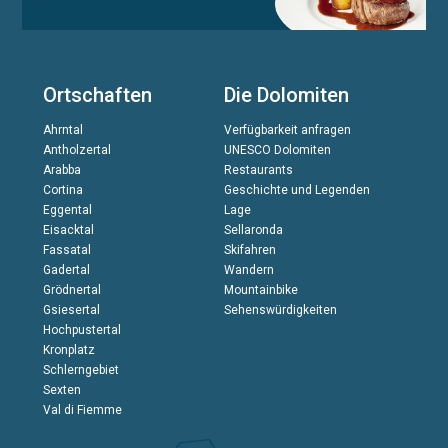
Ortschaften
Die Dolomiten
Ahrntal
Verfügbarkeit anfragen
Antholzertal
UNESCO Dolomiten
Arabba
Restaurants
Cortina
Geschichte und Legenden
Eggental
Lage
Eisacktal
Sellaronda
Fassatal
Skifahren
Gadertal
Wandern
Grödnertal
Mountainbike
Gsiesertal
Sehenswürdigkeiten
Hochpustertal
Kronplatz
Schlerngebiet
Sexten
Val di Fiemme