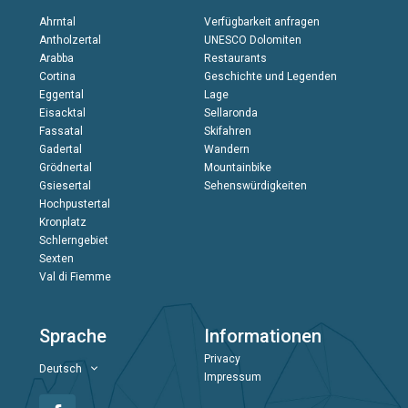
Ahrntal
Verfügbarkeit anfragen
Antholzertal
UNESCO Dolomiten
Arabba
Restaurants
Cortina
Geschichte und Legenden
Eggental
Lage
Eisacktal
Sellaronda
Fassatal
Skifahren
Gadertal
Wandern
Grödnertal
Mountainbike
Gsiesertal
Sehenswürdigkeiten
Hochpustertal
Kronplatz
Schlerngebiet
Sexten
Val di Fiemme
Sprache
Informationen
Privacy
Deutsch
Impressum