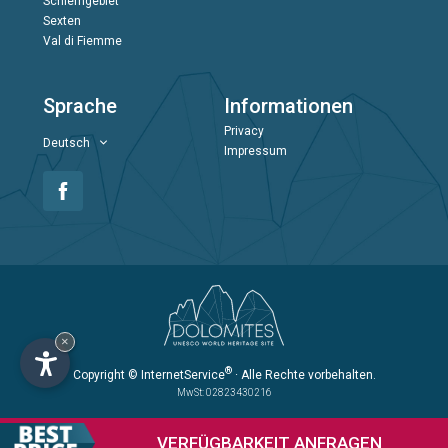
Schlerngebiet
Sexten
Val di Fiemme
Sprache
Informationen
Privacy
Deutsch
Impressum
×
®
Copyright
© InternetService
· Alle Rechte vorbehalten.
MwSt: 02823430216
VERFÜGBARKEIT
ANFRAGEN