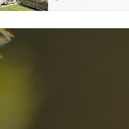
I migliori Rist
nelle Dolomiti
i sogni?
Scoprili ora