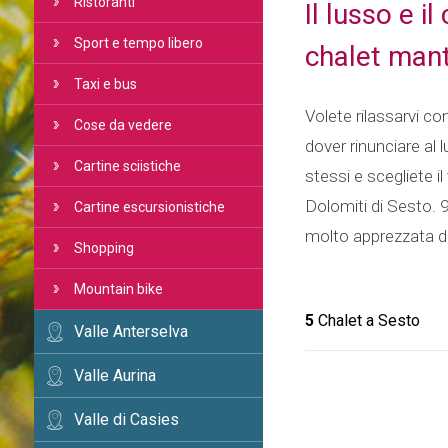
Ristoranti
Il lusso e i
Sport e tempo libero
chalet man
Taxi e bus
Volete rilassarvi co
Cose da vedere
dover rinunciare al 
Cartine sciistiche
stessi e scegliete i
Dolomiti di Sesto. 9
Cartine escursionistiche
molto apprezzata da
Shopping
Mountain bike
5
Chalet a Sesto
Valle Anterselva
Valle Aurina
Valle di Casies