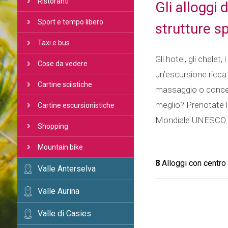
Ristoranti
Gli alloggi
Sport e tempo libero
strutture s
Taxi e bus
Gli hotel, gli chal
Cose da vedere
un’escursione ricca
Cartine sciistiche
massaggio o conced
meglio? Prenotate l
Cartine escursionistiche
Mondiale UNESCO.
Shopping
Mountain bike
8
Alloggi con centr
Valle Anterselva
Valle Aurina
Valle di Casies