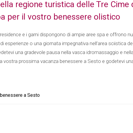
 della regione turistica delle Tre Ci
pa per il vostro benessere olistico
et, i residence e i garni dispongono di ampie aree spa e offron
 di esperienze o una giornata impegnativa nell’area sciistica d
etevi una gradevole pausa nella vasca idromassaggio e nell
a vostra prossima vacanza benessere a Sesto e godetevi una v
o benessere a Sesto