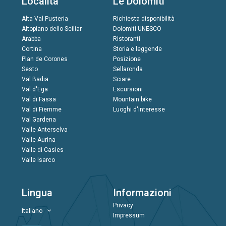
Località
Le Dolomiti
Alta Val Pusteria
Richiesta disponibilità
Altopiano dello Sciliar
Dolomiti UNESCO
Arabba
Ristoranti
Cortina
Storia e leggende
Plan de Corones
Posizione
Sesto
Sellaronda
Val Badia
Sciare
Val d'Ega
Escursioni
Val di Fassa
Mountain bike
Val di Fiemme
Luoghi d'interesse
Val Gardena
Valle Anterselva
Valle Aurina
Valle di Casies
Valle Isarco
Lingua
Informazioni
Privacy
Italiano
Impressum