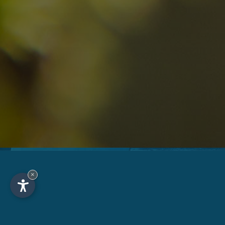
Arrivo
Partenza
Adulti
Ric
Hotel
Località
sen
×