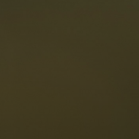
oranti
Le Dolomiti
Lingua
ichiesta disponibilità
Italiano
olomiti UNESCO
istoranti
toria e leggende