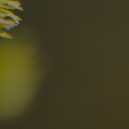
I migliori Rist
nelle Dolomiti
i sogni?
Scoprili ora
za nelle Dolomiti
Località
Alta Val Pusteria
R
Altopiano dello Sciliar
D
0
Arabba
R
Cortina
S