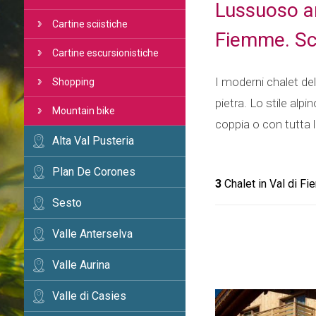
Lussuoso am
Cartine sciistiche
Fiemme. Sce
Cartine escursionistiche
I moderni chalet del
Shopping
pietra. Lo stile alp
Mountain bike
coppia o con tutta 
Alta Val Pusteria
Plan De Corones
3
Chalet in Val di F
Sesto
Valle Anterselva
Valle Aurina
Valle di Casies