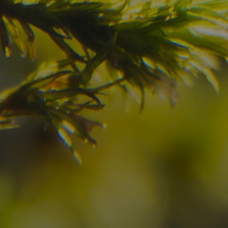
Avete già trovato la
destinazione dei vostr
Verificate la disponibilità per la vostra vacan
09
10
2