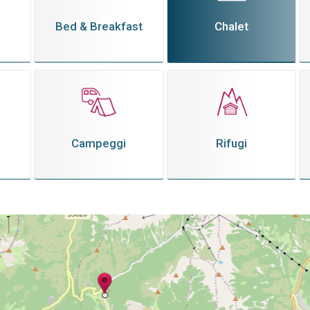
Bed & Breakfast
Chalet
Campeggi
Rifugi