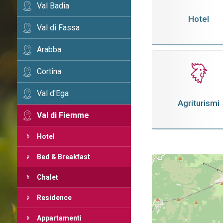
Val Badia
Hotel
Val di Fassa
Arabba
Cortina
Val d'Ega
Agriturismi
Val di Fiemme
Hotel
Bed & Breakfast
Chalet
Residence
Appartamenti