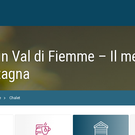
in Val di Fiemme – Il m
tagna
e
Chalet