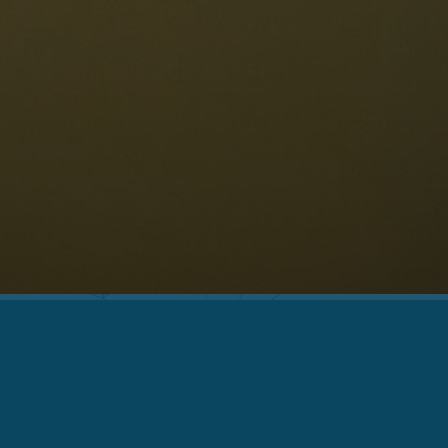
osizione
ellaronda
ciare
Informazioni
scursioni
ountain bike
Privacy
uoghi d'interesse
Impressum