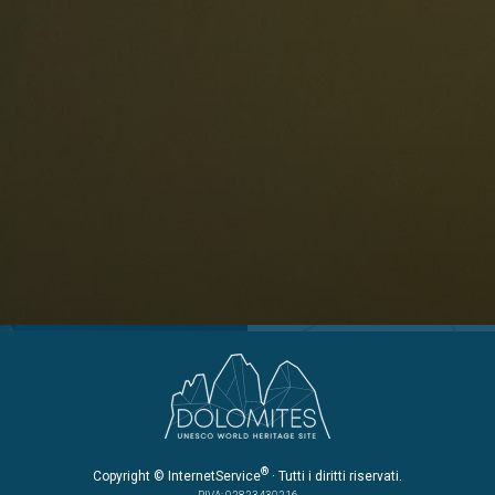
Bambini
Plan de Corones
P
Sesto
S
Val Badia
S
Val d'Ega
E
hiesta
Val di Fassa
M
za impegno
Val di Fiemme
L
Val Gardena
Valle Anterselva
Valle Aurina
Valle di Casies
Valle Isarco
®
Copyright
© InternetService
· Tutti i diritti riservati.