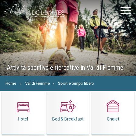
Attività sportive e ricreative in Val di Fiemme
Home
Val di Fiemme
Sport e tempo libero
Hotel
Bed & Breakfast
Chalet