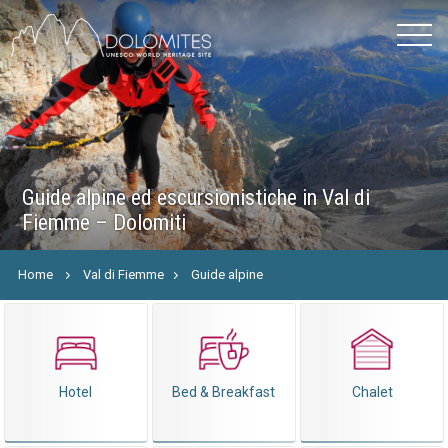
Guide alpine ed escursionistiche in Val di
Fiemme – Dolomiti
Home
Val di Fiemme
Guide alpine
Hotel
Bed & Breakfast
Chalet