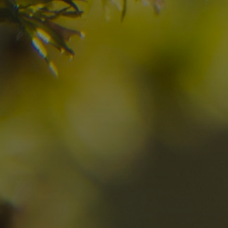
Avete già trovato la
destinazione dei vostr
Verificate la disponibilità per la vostra vacan
08
09
2
Arrivo
Partenza
Adulti
Ric
Hotel
Località
sen