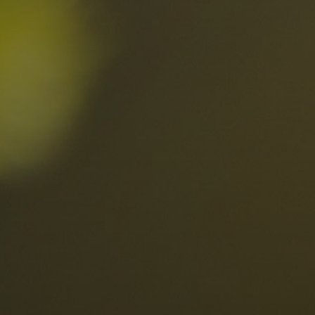
I migliori Rist
nelle Dolomiti
i sogni?
Scoprili ora
za nelle Dolomiti
Località
Alta Val Pusteria
R
Altopiano dello Sciliar
D
0
Arabba
R
Cortina
S
Bambini
Plan de Corones
P
Sesto
S
Val Badia
S
Val d'Ega
E
hiesta
Val di Fassa
M
za impegno
Val di Fiemme
L
Val Gardena