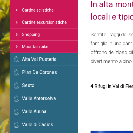
In alta mon
Cartine sciistiche
locali e tipi
Cartine escursionistiche
Sentite i raggi del s
Shopping
famiglia in una came
Mountain bike
offrono delizioso ci
Alta Val Pusteria
divertimento alpino
Plan De Corones
Sesto
4
Rifugi in Val di F
Valle Anterselva
Valle Aurina
Valle di Casies