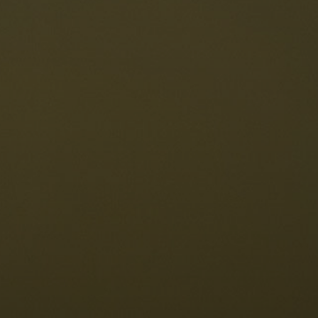
oranti
Le Dolomiti
Lingua
ichiesta disponibilità
Italiano
olomiti UNESCO
istoranti
toria e leggende
osizione
ellaronda
ciare
Informazioni
scursioni
ountain bike
Privacy
uoghi d'interesse
Impressum