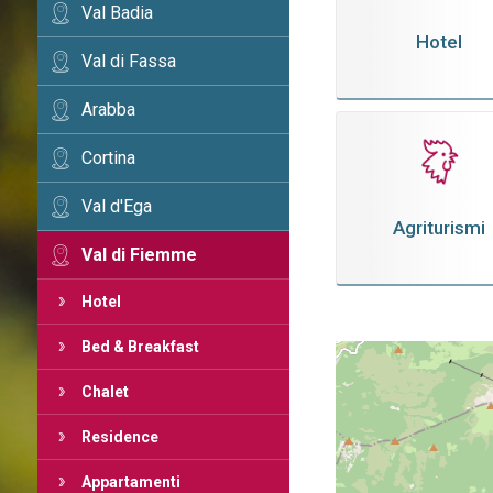
Val Badia
Hotel
Val di Fassa
Arabba
Cortina
Val d'Ega
Agriturismi
Val di Fiemme
Hotel
Bed & Breakfast
Chalet
Residence
Appartamenti