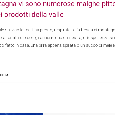
tagna vi sono numerose malghe pitto
ci prodotti della valle
ole sul viso la mattina presto, respirate l’aria fresca di montagn
ra familiare o con gli amici in una camerata, un’esperienza simi
bo fatto in casa, una birra appena spillata o un succo di mele loc
.
iemme