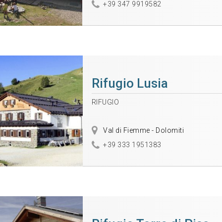
+39 347 9919582
Rifugio Lusia
RIFUGIO
Val di Fiemme - Dolomiti
+39 333 1951383