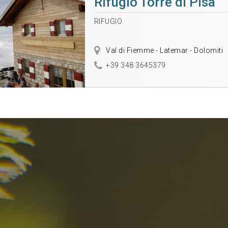
Rifugio Torre di Pisa
RIFUGIO
Val di Fiemme - Latemar - Dolomiti
+39 348 3645379