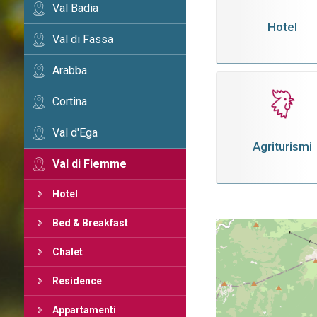
Val Badia
Hotel
Val di Fassa
Arabba
Cortina
Val d'Ega
Agriturismi
Val di Fiemme
Hotel
Bed & Breakfast
Chalet
Residence
Appartamenti