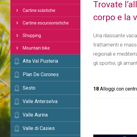
Trovate l’a
Cartine sciistiche
corpo e la 
Cartine escursionistiche
Una rilassante vaca
Shopping
trattamenti e massa
Mountain bike
regionali e mediterr
Alta Val Pusteria
gli sportivi, gli aman
Plan De Corones
Sesto
18
Alloggi con centr
Valle Anterselva
Valle Aurina
Valle di Casies