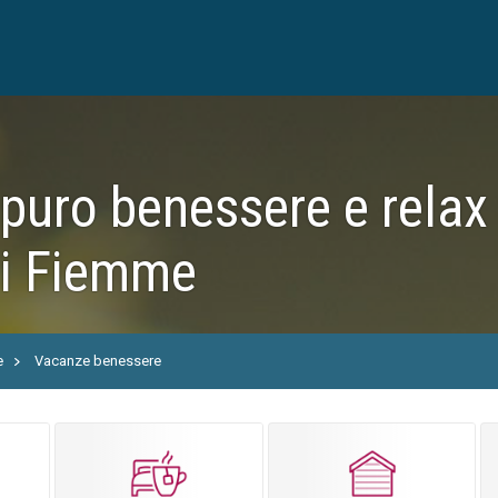
 puro benessere e rela
di Fiemme
e
Vacanze benessere