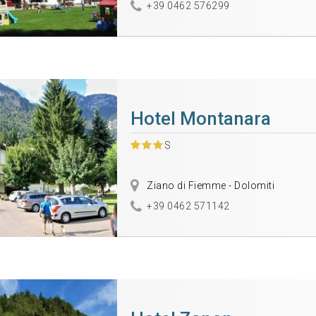
+39 0462 576299
Hotel Montanara
S
Ziano di Fiemme - Dolomiti
+39 0462 571142