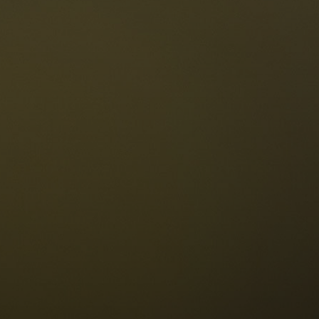
Le Dolomiti
Lingua
ichiesta disponibilità
Italiano
olomiti UNESCO
istoranti
toria e leggende
osizione
ellaronda
ciare
Informazioni
scursioni
ountain bike
Privacy
uoghi d'interesse
Impressum