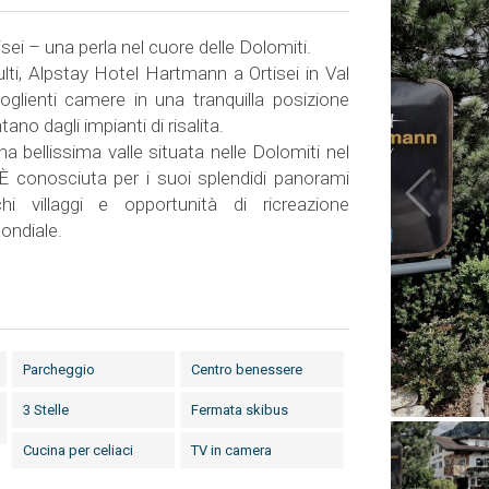
isei – una perla nel cuore delle Dolomiti.
ulti, Alpstay Hotel Hartmann a Ortisei in Val
oglienti camere in una tranquilla posizione
no dagli impianti di risalita.
a bellissima valle situata nelle Dolomiti nel
a. È conosciuta per i suoi splendidi panorami
chi villaggi e opportunità di ricreazione
mondiale.
Parcheggio
Centro benessere
3 Stelle
Fermata skibus
Cucina per celiaci
TV in camera