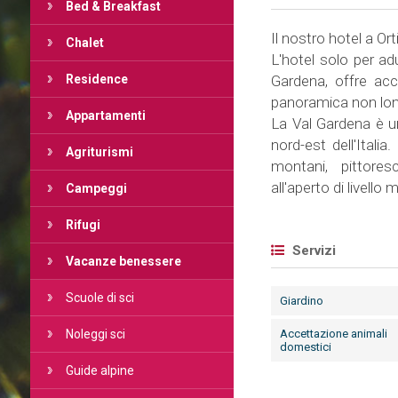
Bed & Breakfast
Il nostro hotel a Ort
Chalet
L'hotel solo per ad
Residence
Gardena, offre acc
panoramica non lonta
Appartamenti
La Val Gardena è un
nord-est dell'Itali
Agriturismi
montani, pittores
all'aperto di livello 
Campeggi
Rifugi
Servizi
Vacanze benessere
Scuole di sci
Giardino
Noleggi sci
Accettazione animali
domestici
Guide alpine