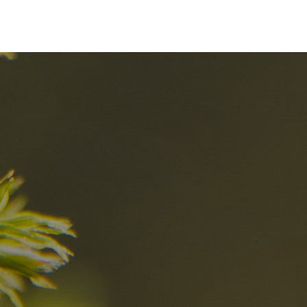
I migliori Rist
nelle Dolomiti
i sogni?
Scoprili ora
za nelle Dolomiti