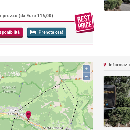
r prezzo (
da Euro 116,00
)
sponibilità
Prenota ora!
Informazio
+
−