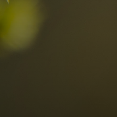
Località
Alta Val Pusteria
R
Altopiano dello Sciliar
D
0
Arabba
R
Cortina
S
Bambini
Plan de Corones
P
Sesto
S
Val Badia
S
Val d'Ega
E
hiesta
Val di Fassa
M
za impegno
Val di Fiemme
L
Val Gardena
Valle Anterselva
Valle Aurina
Valle di Casies
Valle Isarco