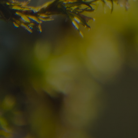
10
11
2
Arrivo
Partenza
Adulti
Ric
Hotel
Località
sen