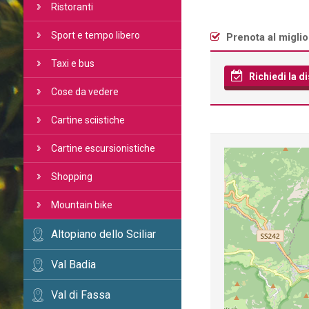
Ristoranti
Sport e tempo libero
Prenota al miglio
Taxi e bus
Richiedi la di
Cose da vedere
Cartine sciistiche
Cartine escursionistiche
Shopping
Mountain bike
Altopiano dello Sciliar
Val Badia
Val di Fassa