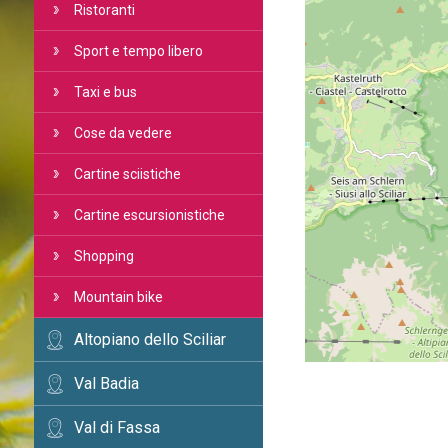
Ristoranti
Sport e tempo libero
Taxi e bus
Cose da vedere
Cartine sciistiche
Cartine escursionistiche
Shopping
Mountain bike
Altopiano dello Sciliar
Val Badia
Val di Fassa