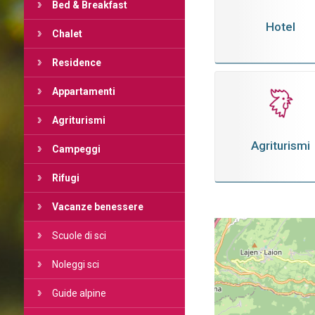
Bed & Breakfast
Hotel
Chalet
Residence
Appartamenti
Agriturismi
Agriturismi
Campeggi
Rifugi
Vacanze benessere
Scuole di sci
Noleggi sci
Guide alpine