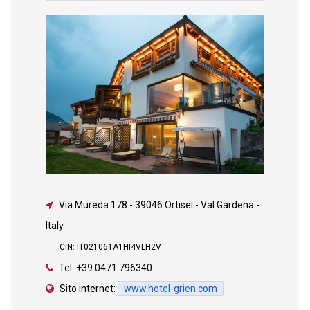
Via Mureda 178
-
39046 Ortisei - Val Gardena -
Italy
CIN: IT021061A1HI4VLH2V
Tel.
+39 0471 796340
Sito internet:
www.hotel-grien.com