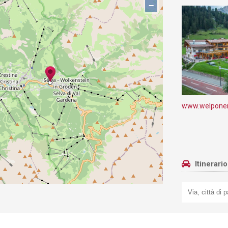
−
www.welponer.
Itinerari