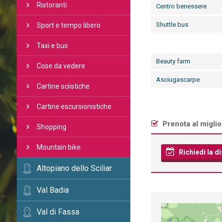
Ristoranti
Centro benessere
Shuttle bus
Sport e tempo libero
Taxi e bus
Beauty farm
Cose da vedere
Asciugascarpe
Cartine sciistiche
Cartine escursionistiche
Prenota al miglio
Shopping
Mountain bike
Richiedi la di
Altopiano dello Sciliar
Val Badia
Val di Fassa