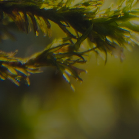
Avete già trovato la
destinazione dei vostr
Verificate la disponibilità per la vostra vacan
07
08
2
Arrivo
Partenza
Adulti
Ric