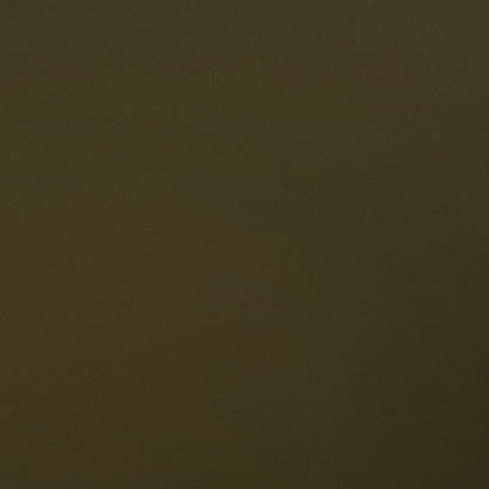
oranti
Le Dolomiti
Lingua
ichiesta disponibilità
Italiano
olomiti UNESCO
istoranti
toria e leggende
osizione
ellaronda
ciare
Informazioni
scursioni
ountain bike
Privacy