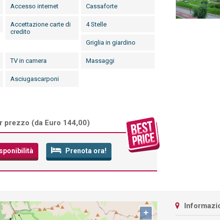
Accesso internet
Cassaforte
Accettazione carte di
4 Stelle
credito
Griglia in giardino
TV in camera
Massaggi
Asciugascarponi
r prezzo (
da Euro 144,00
)
sponibilità
Prenota ora!
Informazio
+