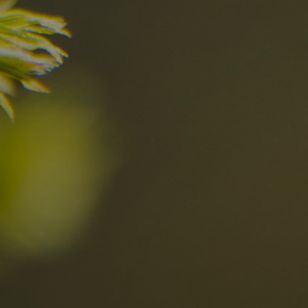
I migliori Rist
nelle Dolomiti
i sogni?
Scoprili ora
za nelle Dolomiti
Località
Alta Val Pusteria
R
Altopiano dello Sciliar
D
0
Arabba
R
Cortina
S
Bambini
Plan de Corones
P
Sesto
S
Val Badia
S
Val d'Ega
E
hiesta
Val di Fassa
M