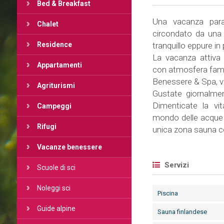
Bed & Breakfast
Una vacanza para
Chalet
circondato da una 
Residence
tranquillo eppure in
La vacanza attiva 
Appartamenti
con atmosfera famil
Benessere & Spa, vi
Agriturismi
Gustate giornalment
Dimenticate la vi
Campeggi
mondo delle acque o
Rifugi
unica zona sauna co
Vacanze benessere
Servizi
Scuole di sci
Noleggi sci
Piscina
Guide alpine
Sauna finlandese