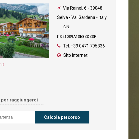
Via Rainel, 6
-
39048
Selva - Val Gardena - Italy
CIN:
IT021089A13E8ZDZ3P
Tel.
+39 0471 795336
Sito internet:
it
o per raggiungerci