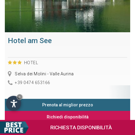
Hotel am See
HOTEL
Selva dei Molini - Valle Aurina
+39 0474 653166
×
Prenota al miglior prezzo
Richiedi disponibilità
RICHIESTA
DISPONIBILITÀ
Informazioni