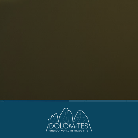
0
Cortina
G
Eggental
L
Kinder
Eisacktal
S
Fassatal
S
Gadertal
Grödnertal
M
erbindlich
Gsiesertal
S
fragen
Hochpustertal
Kronplatz
Schlerngebiet
Sexten
Val di Fiemme