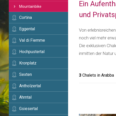
Ein Aufenth
Mountainbike
und Privats
Cortina
Eggental
Von erlebnisreichen
noch viel mehr erw
Val di Fiemme
Die exklusiven Chal
Hochpustertal
inmitten der Natur 
Kronplatz
Sexten
3
Chalets in Arabba
Antholzertal
Ahrntal
Gsiesertal