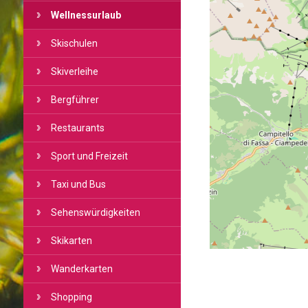
Wellnessurlaub
Skischulen
Skiverleihe
Bergführer
Restaurants
Sport und Freizeit
Taxi und Bus
Sehenswürdigkeiten
Skikarten
Wanderkarten
Shopping