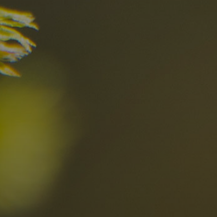
el
Die besten R
in den Dolomi
Hier entdecken
Ortschaften
Ahrntal
V
Antholzertal
U
Arabba
R