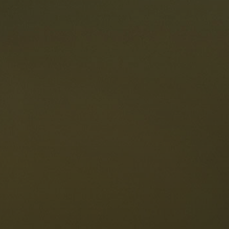
estaurants
ten
Die Dolomiten
Sprache
erfügbarkeit anfragen
Deutsch
NESCO Dolomiten
estaurants