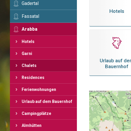
Gadertal
Hotels
Fassatal
Arabba
Hotels
Garni
Urlaub auf d
Chalets
Bauernhof
Residences
Ferienwohnungen
Urlaub auf dem Bauernhof
Campingplätze
Almhütten