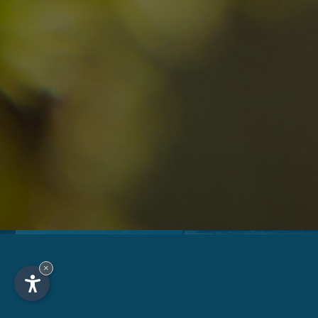
09
10
2
Anreise
Abreise
Erwachsene
Unv
Hotel
Ortschaft
An
×