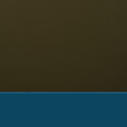
eschichte und Legenden
age
ellaronda
kifahren
Informationen
Wandern
ountainbike
Privacy
ehenswürdigkeiten
Impressum