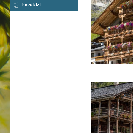
Eisacktal