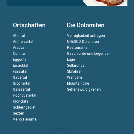
Ortschaften
Die Dolomiten
Ahrntal
Verfügbarkeit anfragen
Antholzertal
UNESCO Dolomiten
Arabba
Restaurants
Cortina
Geschichte und Legenden
Eggental
Lage
Eisacktal
Sellaronda
Fassatal
Skifahren
Gadertal
Wandern
Grödnertal
Mountainbike
Gsiesertal
Sehenswürdigkeiten
Hochpustertal
Kronplatz
Schlerngebiet
Sexten
Val di Fiemme