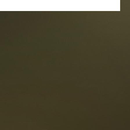
estaurants
ten