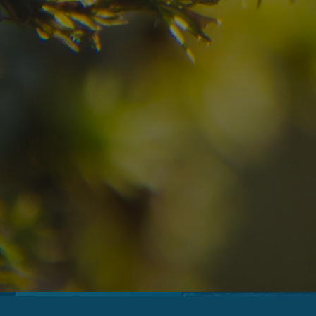
08
09
2
Anreise
Abreise
Erwachsene
Unv
Hotel
Ortschaft
An