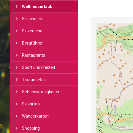
Wellnessurlaub
Skischulen
Skiverleihe
Bergführer
Restaurants
Sport und Freizeit
Taxi und Bus
Sehenswürdigkeiten
Skikarten
Wanderkarten
Shopping