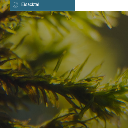
Eisacktal
Haben Sie Ihr Traumzi
schon gefunden?
Prüfen Sie hier die Verfügbarkeit für
Ihren Urlaub in den Dolomiten