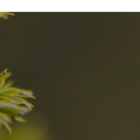
el
Die besten R
in den Dolomi
Hier entdecken