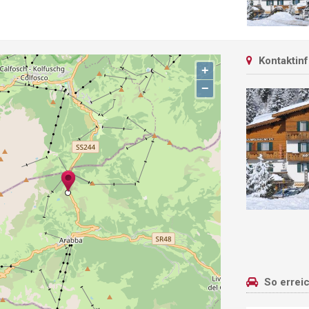
Kontaktin
+
−
So errei