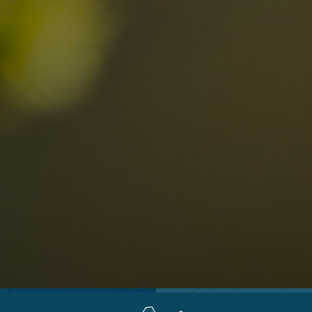
Ortschaften
Ahrntal
V
Antholzertal
U
Arabba
R
0
Cortina
G
Eggental
L
Kinder
Eisacktal
S
Fassatal
S
Gadertal
Grödnertal
M
erbindlich
Gsiesertal
S
fragen
Hochpustertal
Kronplatz
Schlerngebiet
Sexten
Val di Fiemme