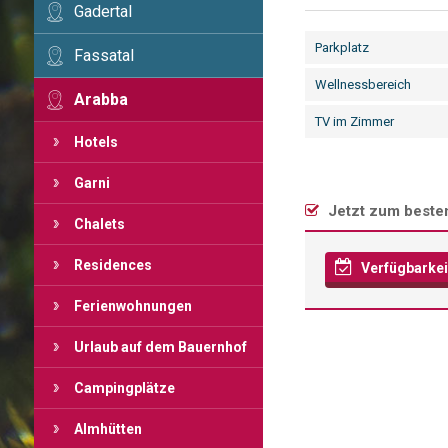
Gadertal
Parkplatz
Fassatal
Wellnessbereich
Arabba
TV im Zimmer
Hotels
Garni
Jetzt zum beste
Chalets
Residences
Verfügbarkei
Ferienwohnungen
Urlaub auf dem Bauernhof
Campingplätze
Almhütten