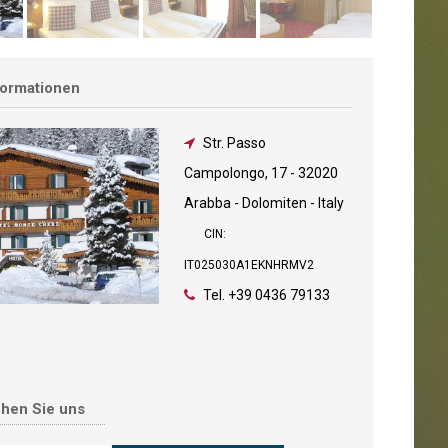
formationen
Str. Passo
Campolongo, 17
-
32020
Arabba - Dolomiten - Italy
CIN:
IT025030A1EKNHRMV2
Tel.
+39 0436 79133
chen Sie uns