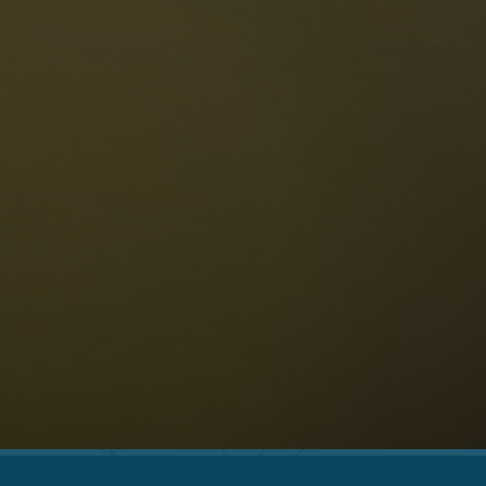
Die Dolomiten
Sprache
erfügbarkeit anfragen
Deutsch
NESCO Dolomiten
estaurants
eschichte und Legenden
age
ellaronda
kifahren
Informationen
Wandern
ountainbike
Privacy
ehenswürdigkeiten
Impressum