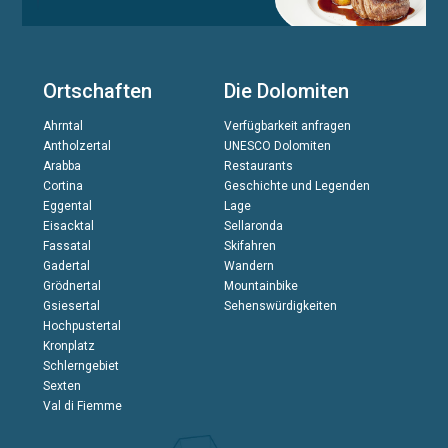
Ortschaften
Die Dolomiten
Ahrntal
Verfügbarkeit anfragen
Antholzertal
UNESCO Dolomiten
Arabba
Restaurants
Cortina
Geschichte und Legenden
Eggental
Lage
Eisacktal
Sellaronda
Fassatal
Skifahren
Gadertal
Wandern
Grödnertal
Mountainbike
Gsiesertal
Sehenswürdigkeiten
Hochpustertal
Kronplatz
Schlerngebiet
Sexten
Val di Fiemme