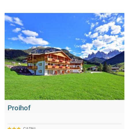
Proihof
GARNI