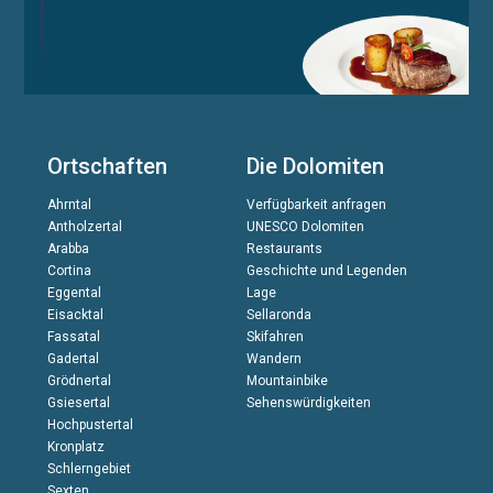
Ortschaften
Die Dolomiten
Ahrntal
Verfügbarkeit anfragen
Antholzertal
UNESCO Dolomiten
Arabba
Restaurants
Cortina
Geschichte und Legenden
Eggental
Lage
Eisacktal
Sellaronda
Fassatal
Skifahren
Gadertal
Wandern
Grödnertal
Mountainbike
Gsiesertal
Sehenswürdigkeiten
Hochpustertal
Kronplatz
Schlerngebiet
Sexten