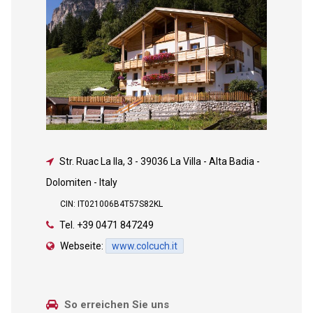
Str. Ruac La Ila, 3
-
39036 La Villa - Alta Badia -
Dolomiten - Italy
CIN: IT021006B4T57S82KL
Tel.
+39 0471 847249
Webseite:
www.colcuch.it
So erreichen Sie uns