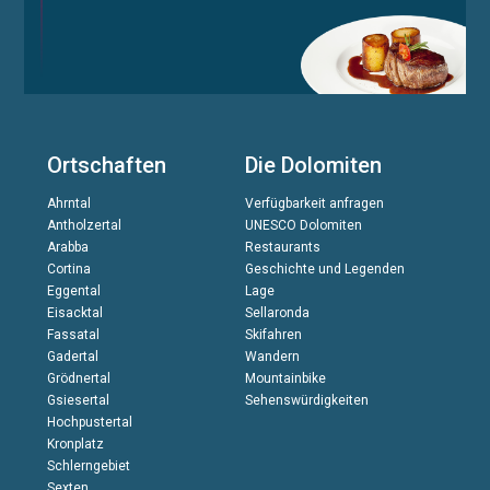
Ortschaften
Die Dolomiten
Ahrntal
Verfügbarkeit anfragen
Antholzertal
UNESCO Dolomiten
Arabba
Restaurants
Cortina
Geschichte und Legenden
Eggental
Lage
Eisacktal
Sellaronda
Fassatal
Skifahren
Gadertal
Wandern
Grödnertal
Mountainbike
Gsiesertal
Sehenswürdigkeiten
Hochpustertal
Kronplatz
Schlerngebiet
Sexten