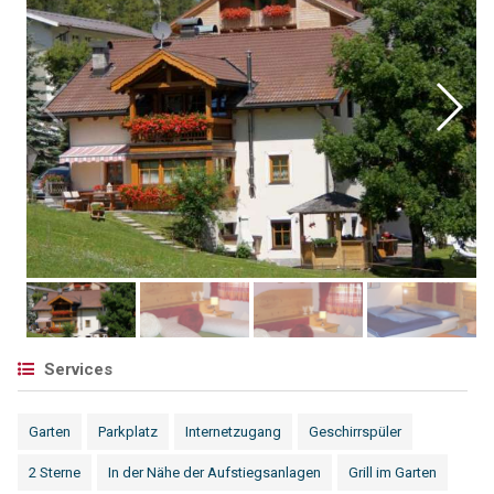
Services
Garten
Parkplatz
Internetzugang
Geschirrspüler
2 Sterne
In der Nähe der Aufstiegsanlagen
Grill im Garten