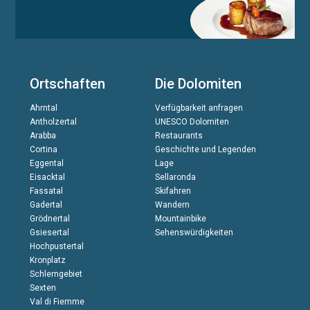
Ortschaften
Die Dolomiten
Ahrntal
Verfügbarkeit anfragen
Antholzertal
UNESCO Dolomiten
Arabba
Restaurants
Cortina
Geschichte und Legenden
Eggental
Lage
Eisacktal
Sellaronda
Fassatal
Skifahren
Gadertal
Wandern
Grödnertal
Mountainbike
Gsiesertal
Sehenswürdigkeiten
Hochpustertal
Kronplatz
Schlerngebiet
Sexten
Val di Fiemme