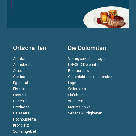
Ortschaften
Die Dolomiten
Ahrntal
Verfügbarkeit anfragen
Antholzertal
UNESCO Dolomiten
Arabba
Restaurants
Cortina
Geschichte und Legenden
Eggental
Lage
Eisacktal
Sellaronda
Fassatal
Skifahren
Gadertal
Wandern
Grödnertal
Mountainbike
Gsiesertal
Sehenswürdigkeiten
Hochpustertal
Kronplatz
Schlerngebiet