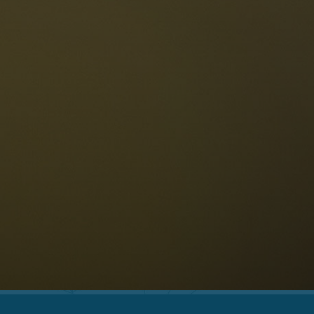
Die Dolomiten
Sprache
erfügbarkeit anfragen
Deutsch
NESCO Dolomiten
estaurants
eschichte und Legenden
age
ellaronda
kifahren
Informationen
Wandern
ountainbike
Privacy
ehenswürdigkeiten
Impressum