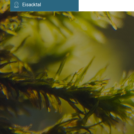
Eisacktal
Haben Sie Ihr Traumzi
schon gefunden?
Prüfen Sie hier die Verfügbarkeit für
Ihren Urlaub in den Dolomiten