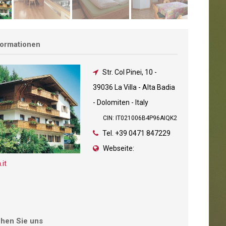
formationen
Str. Col Pinei, 10
-
39036 La Villa - Alta Badia
- Dolomiten - Italy
CIN: IT021006B4P96AIQK2
Tel.
+39 0471 847229
Webseite:
it
chen Sie uns