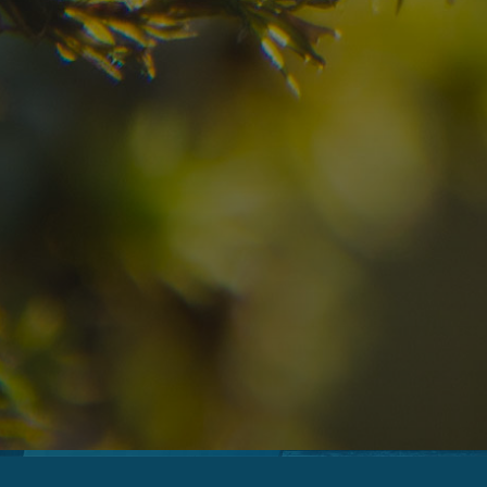
09
10
2
Anreise
Abreise
Erwachsene
Unv
Hotel
Ortschaft
An