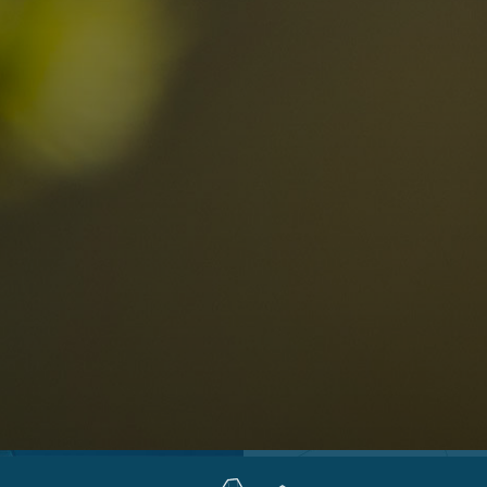
Ortschaften
Ahrntal
V
Antholzertal
U
Arabba
R
0
Cortina
G
Eggental
L
Kinder
Eisacktal
S
Fassatal
S
Gadertal
Grödnertal
M
erbindlich
Gsiesertal
S
fragen
Hochpustertal
Kronplatz
Schlerngebiet
Sexten
Val di Fiemme