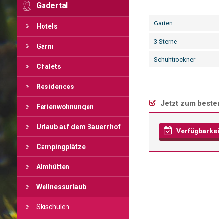
Gadertal
Garten
Hotels
3 Sterne
Garni
Schuhtrockner
Chalets
Residences
Jetzt zum besten
Ferienwohnungen
Urlaub auf dem Bauernhof
Verfügbarkei
Campingplätze
Almhütten
Wellnessurlaub
Skischulen