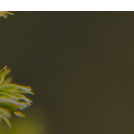
el
Die besten R
in den Dolomi
Hier entdecken