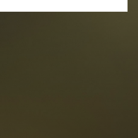
estaurants
ten