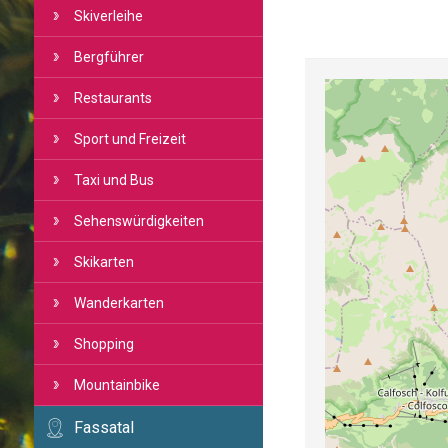
Skiverleihe
Bergführer
Restaurants
Sport und Freizeit
Taxi und Bus
Sehenswürdigkeiten
Skikarten
Wanderkarten
Shopping
Mountainbike
Fassatal