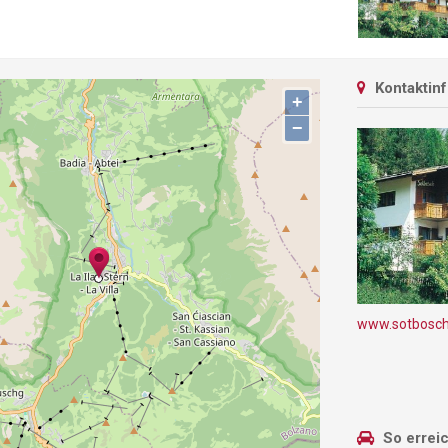
Kontaktin
+
−
www.sotbosch.
So errei