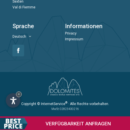
Sexten
Val di Fiemme
Sprache
Informationen
Privacy
Deutsch
Impressum
×
®
Copyright
© InternetService
· Alle Rechte vorbehalten.
MwSt: 02823430216
VERFÜGBARKEIT
ANFRAGEN