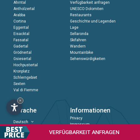
Ahrntal
Verfügbarkeit anfragen
Antholzertal
UNESCO Dolomiten
Arabba
Restaurants
Cortina
Geschichte und Legenden
Eggental
Lage
Eisacktal
Sellaronda
Fassatal
Skifahren
Gadertal
Wandern
Grödnertal
Mountainbike
Gsiesertal
Sehenswürdigkeiten
Hochpustertal
Kronplatz
Schlerngebiet
Sexten
Val di Fiemme
×
Sprache
Informationen
Privacy
Deutsch
Impressum
VERFÜGBARKEIT
ANFRAGEN