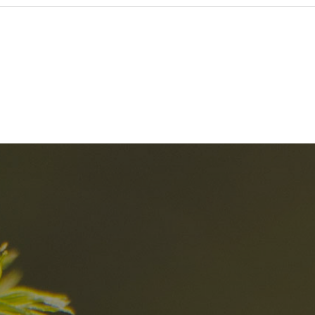
el
Die besten R