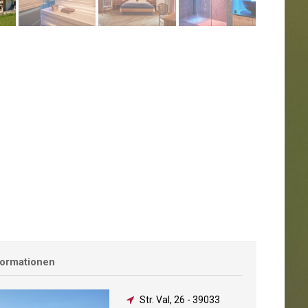
formationen
Str. Val, 26
-
39033