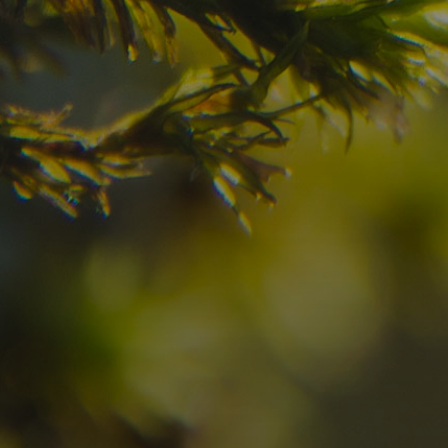
schon gefunden?
Prüfen Sie hier die Verfügbarkeit für
Ihren Urlaub in den Dolomiten
09
10
2
Anreise
Abreise
Erwachsene
Unv
Hotel
Ortschaft
An