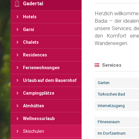
Gadertal
Herzlich willkommen
Hotels
Badia – der idealen
unsere Services, d
Garni
den Komfort eine
Chalets
Wanderwegen.
Residences
Services
Ferienwohnungen
Urlaub auf dem Bauernhof
Garten
Campingplätze
Türkisches Bad
Almhütten
Internetzugang
Wellnessurlaub
Fitnessraum
Skischulen
Im Dorfzentrum