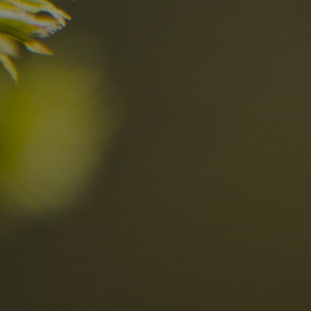
in den Dolomi
Hier entdecken
Ortschaften
Ahrntal
V
Antholzertal
U
Arabba
R
0
Cortina
G
Eggental
L
Kinder
Eisacktal
S
Fassatal
S
Gadertal
Grödnertal
M
erbindlich
Gsiesertal
S
fragen
Hochpustertal
Kronplatz