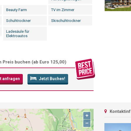
Beauty Farm
TV im Zimmer
Schuhtrockner
Skischuhtrockner
Ladesäule für
Elektroautos
 Preis buchen (
ab Euro 125,00
)
t anfragen
Jetzt Buchen!
Kontaktin
+
−