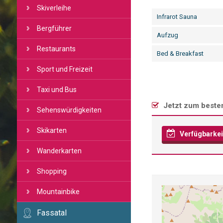
Skiverleihe
Infrarot Sauna
Bergführer
Aufzug
Restaurants
Bed & Breakfast
Sport und Freizeit
Taxi und Bus
Jetzt zum besten
Sehenswürdigkeiten
Skikarten
Verfügbarkei
Wanderkarten
Shopping
Mountainbike
Fassatal