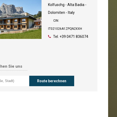
Kolfuschg - Alta Badia -
Dolomiten - Italy
CIN:
IT021026A1ZPQN2XXH
Tel.
+39 0471 836074
chen Sie uns