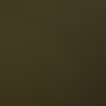
ten
Die Dolomiten
Sprache
erfügbarkeit anfragen
Deutsch
NESCO Dolomiten
estaurants
eschichte und Legenden
age
ellaronda
kifahren
Informationen
Wandern
ountainbike
Privacy
ehenswürdigkeiten
Impressum