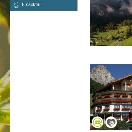
Eisacktal