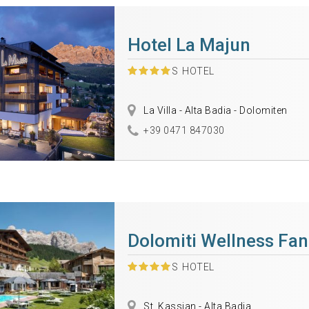
Hotel La Majun
S
HOTEL
La Villa - Alta Badia - Dolomiten
+39 0471 847030
Dolomiti Wellness Fa
S
HOTEL
St. Kassian - Alta Badia