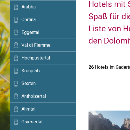
Hotels mit
Arabba
Spaß für di
Cortina
Liste von H
Eggental
den Dolomi
Val di Fiemme
Hochpustertal
26
Hotels im Gadert
Kronplatz
Sexten
Antholzertal
Ahrntal
Gsiesertal