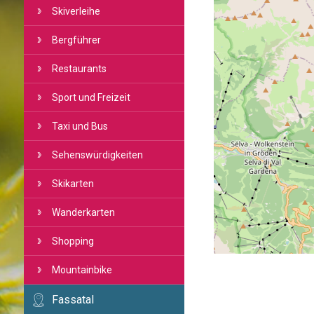
Skiverleihe
Bergführer
Restaurants
Sport und Freizeit
Taxi und Bus
Sehenswürdigkeiten
Skikarten
Wanderkarten
Shopping
Mountainbike
Fassatal