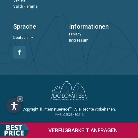
Sexten
Val di Fiemme
Sprache
Informationen
Privacy
Deutsch
Impressum
×
®
Copyright
© InternetService
· Alle Rechte vorbehalten.
MwSt: 02823430216
VERFÜGBARKEIT
ANFRAGEN