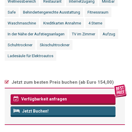
Wellnessbereich
Restaurant
Internetzugang
Minibar
Safe
Behindertengerechte Ausstattung
Fitnessraum
Waschmaschine
Kreditkarten Annahme
4 Sterne
In der Nähe der Aufstiegsanlagen
TV im Zimmer
Aufzug
Schuhtrockner
Skischuhtrockner
Ladesäule für Elektroautos
Jetzt zum besten Preis buchen (
ab Euro 154,00
)
Verfügbarkeit anfragen
Jetzt Buchen!