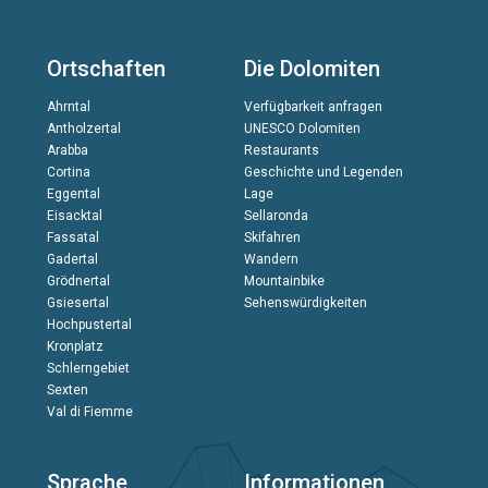
Ortschaften
Die Dolomiten
Ahrntal
Verfügbarkeit anfragen
Antholzertal
UNESCO Dolomiten
Arabba
Restaurants
Cortina
Geschichte und Legenden
Eggental
Lage
Eisacktal
Sellaronda
Fassatal
Skifahren
Gadertal
Wandern
Grödnertal
Mountainbike
Gsiesertal
Sehenswürdigkeiten
Hochpustertal
Kronplatz
Schlerngebiet
Sexten
Val di Fiemme
Sprache
Informationen