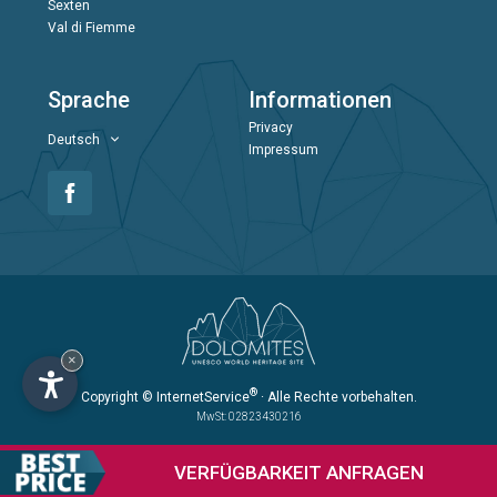
Sexten
Val di Fiemme
Sprache
Informationen
Privacy
Deutsch
Impressum
×
®
Copyright
© InternetService
· Alle Rechte vorbehalten.
MwSt: 02823430216
VERFÜGBARKEIT
ANFRAGEN