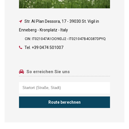
Str. Al Plan Dessora, 17
-
39030 St. Vigil in
Enneberg - Kronplatz - Italy
CIN: IT021047A1CIO9IDJ2 - IT021047B4CG87DPYQ
Tel.
+39 0474 501007
So erreichen Sie uns