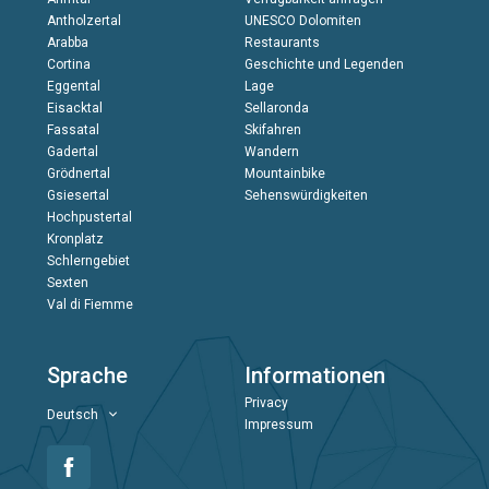
Antholzertal
UNESCO Dolomiten
Arabba
Restaurants
Cortina
Geschichte und Legenden
Eggental
Lage
Eisacktal
Sellaronda
Fassatal
Skifahren
Gadertal
Wandern
Grödnertal
Mountainbike
Gsiesertal
Sehenswürdigkeiten
Hochpustertal
Kronplatz
Schlerngebiet
Sexten
Val di Fiemme
Sprache
Informationen
Privacy
Deutsch
Impressum