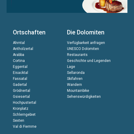
Ortschaften
Die Dolomiten
Ahrntal
Verfügbarkeit anfragen
Antholzertal
UNESCO Dolomiten
Arabba
Restaurants
Cortina
Geschichte und Legenden
Eggental
Lage
Eisacktal
Sellaronda
Fassatal
Skifahren
Gadertal
Wandern
Grödnertal
Mountainbike
Gsiesertal
Sehenswürdigkeiten
Hochpustertal
Kronplatz
Schlerngebiet
Sexten
Val di Fiemme