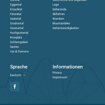
Eggental
Lage
Eisacktal
Sellaronda
Fassatal
Skifahren
Gadertal
Wandern
Grödnertal
Mountainbike
Gsiesertal
Sehenswürdigkeiten
Hochpustertal
Kronplatz
Schlerngebiet
Sexten
Val di Fiemme
Sprache
Informationen
Privacy
Deutsch
Impressum