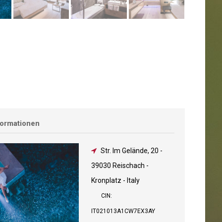
formationen
Str. Im Gelände, 20
-
39030 Reischach -
Kronplatz - Italy
CIN:
IT021013A1CW7EX3AY