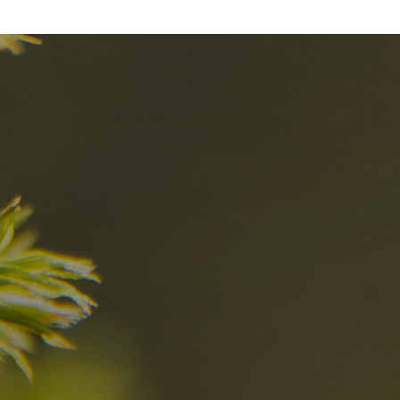
el
Die besten R
in den Dolomi
Hier entdecken