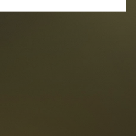
estaurants
ten