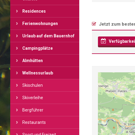
Residences
Ferienwohnungen
Jetzt zum beste
Urlaub auf dem Bauernhof
Verfügbarkei
Campingplätze
Almhütten
Wellnessurlaub
Skischulen
Skiverleihe
Bergführer
Restaurants
Sport und Freizeit