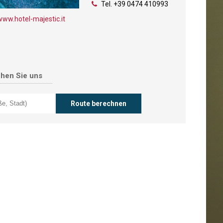
Tel.
+39 0474 410993
www.hotel-majestic.it
chen Sie uns