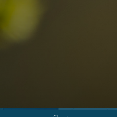
Ortschaften
Ahrntal
V
Antholzertal
U
Arabba
R
0
Cortina
G
Eggental
L
Kinder
Eisacktal
S
Fassatal
S
Gadertal
Grödnertal
M
erbindlich
Gsiesertal
S
fragen
Hochpustertal
Kronplatz
Schlerngebiet
Sexten
Val di Fiemme