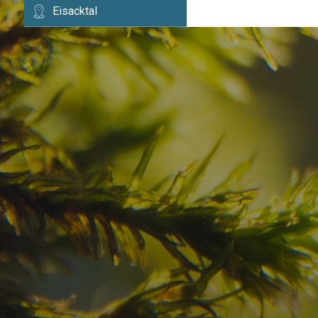
Eisacktal
Haben Sie Ihr Traumzi
schon gefunden?
Prüfen Sie hier die Verfügbarkeit für
Ihren Urlaub in den Dolomiten