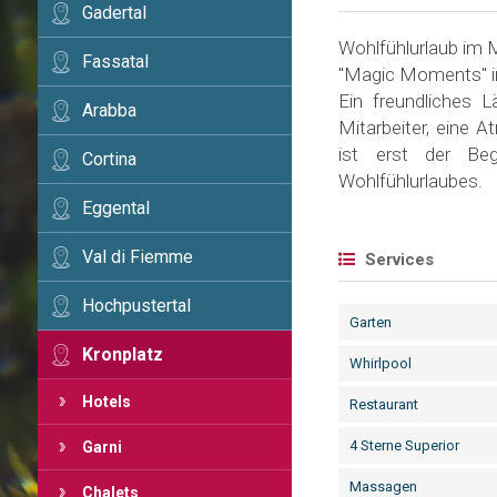
Gadertal
Wohlfühlurlaub im 
Fassatal
"Magic Moments" i
Ein freundliches 
Arabba
Mitarbeiter, eine 
ist erst der Be
Cortina
Wohlfühlurlaubes.
Eggental
Val di Fiemme
Services
Hochpustertal
Garten
Kronplatz
Whirlpool
Hotels
Restaurant
4 Sterne Superior
Garni
Massagen
Chalets