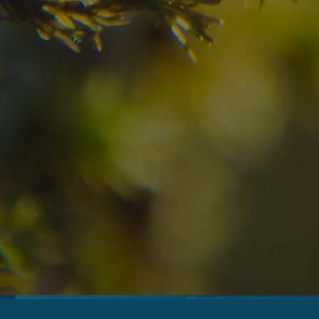
08
09
2
Anreise
Abreise
Erwachsene
Unv
Hotel
Ortschaft
An