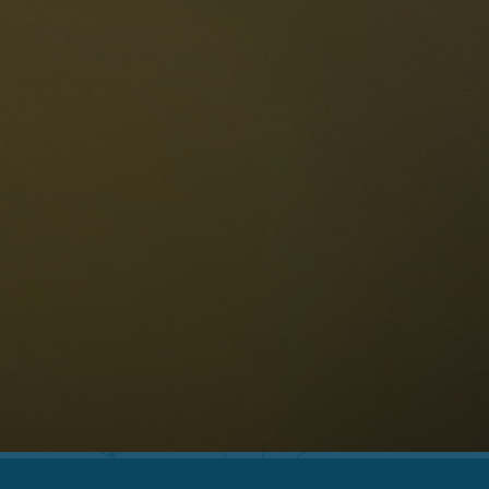
Die Dolomiten
Sprache
erfügbarkeit anfragen
Deutsch
NESCO Dolomiten
estaurants
eschichte und Legenden
age
ellaronda
kifahren
Informationen
Wandern
ountainbike
Privacy
ehenswürdigkeiten
Impressum