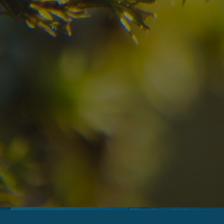
09
10
2
Anreise
Abreise
Erwachsene
Unv
Hotel
Ortschaft
An