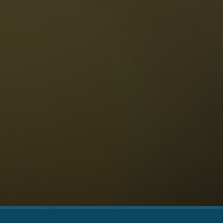
Die Dolomiten
Sprache
erfügbarkeit anfragen
Deutsch
NESCO Dolomiten
estaurants
eschichte und Legenden
age
ellaronda
kifahren
Informationen
Wandern
ountainbike
Privacy
ehenswürdigkeiten
Impressum