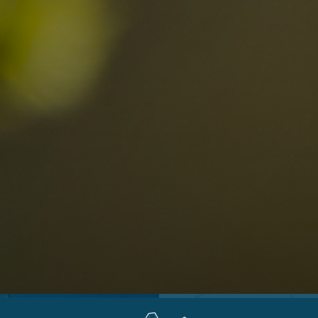
Ortschaften
Ahrntal
V
Antholzertal
U
Arabba
R
0
Cortina
G
Eggental
L
Kinder
Eisacktal
S
Fassatal
S
Gadertal
Grödnertal
M
erbindlich
Gsiesertal
S
fragen
Hochpustertal
Kronplatz
Schlerngebiet
Sexten
Val di Fiemme