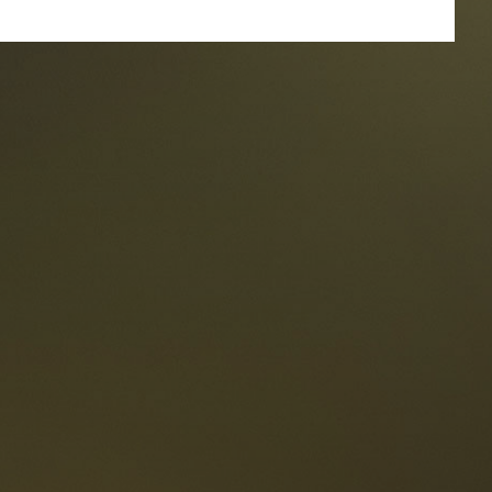
estaurants
ten