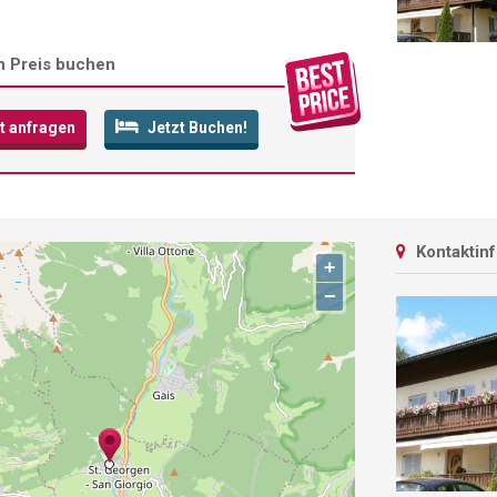
n Preis buchen
t anfragen
Jetzt Buchen!
Kontaktin
+
−