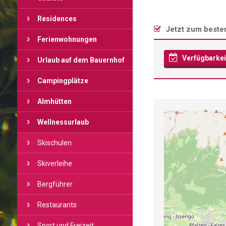
Residences
Jetzt zum beste
Ferienwohnungen
Verfügbarkei
Urlaub auf dem Bauernhof
Campingplätze
Almhütten
Wellnessurlaub
Skischulen
Skiverleihe
Bergführer
Restaurants
Sport und Freizeit