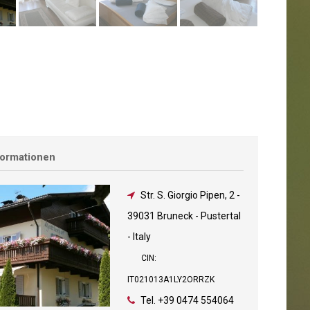
formationen
Str. S. Giorgio Pipen, 2
-
39031 Bruneck - Pustertal
- Italy
CIN:
IT021013A1LY2ORRZK
Tel.
+39 0474 554064