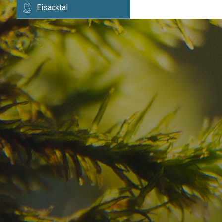
Eisacktal
Haben Sie Ihr Traumzi
schon gefunden?
Prüfen Sie hier die Verfügbarkeit für
Ihren Urlaub in den Dolomiten