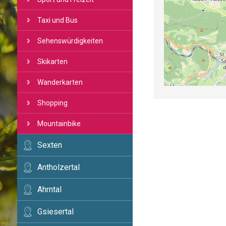
Taxi und Bus
Sehenswürdigkeiten
Skikarten
Wanderkarten
Shopping
Mountainbike
Sexten
Antholzertal
Ahrntal
Gsiesertal