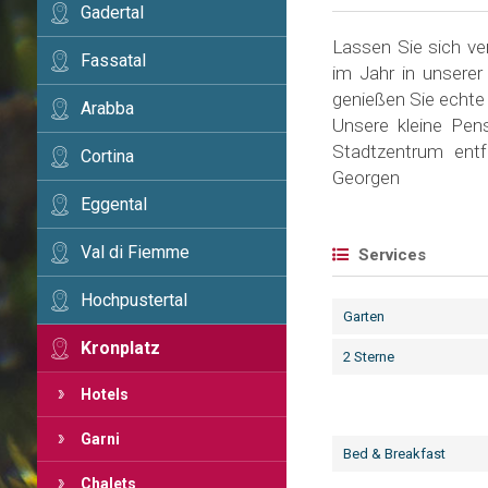
Gadertal
Lassen Sie sich v
Fassatal
im Jahr in unsere
genießen Sie echte
Arabba
Unsere kleine Pen
Stadtzentrum entf
Cortina
Georgen
Eggental
Val di Fiemme
Services
Hochpustertal
Garten
Kronplatz
2 Sterne
Hotels
Garni
Bed & Breakfast
Chalets