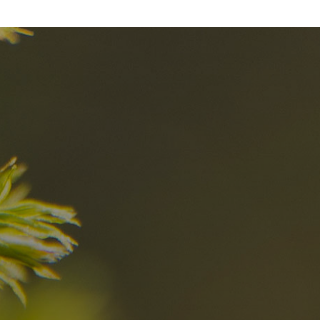
el
Die besten R
in den Dolomi
Hier entdecken