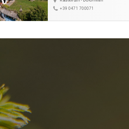
Kastelruth - Dolomiten
+39 0471 700071
el
Die besten R
in den Dolomi