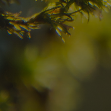
Prüfen Sie hier die Verfügbarkeit für
Ihren Urlaub in den Dolomiten
09
10
2
Anreise
Abreise
Erwachsene
Unv
Hotel
Ortschaft
An