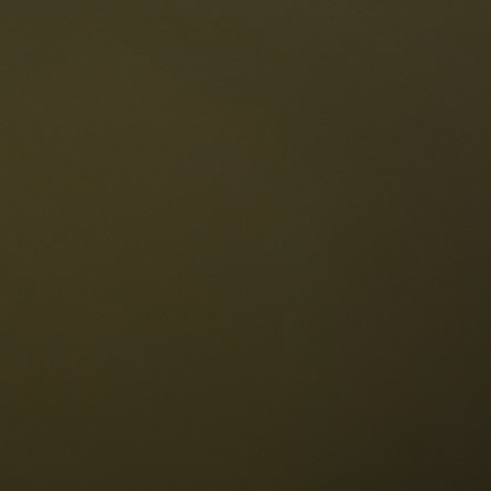
Die Dolomiten
Sprache
erfügbarkeit anfragen
Deutsch
NESCO Dolomiten
estaurants
eschichte und Legenden
age
ellaronda
kifahren
Informationen
Wandern
ountainbike
Privacy
ehenswürdigkeiten
Impressum