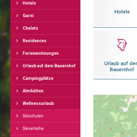
Hotels
Hotels
Garni
Chalets
Residences
Ferienwohnungen
Urlaub auf d
Urlaub auf dem Bauernhof
Bauernhof
Campingplätze
Almhütten
Wellnessurlaub
Skischulen
Skiverleihe