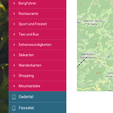
Bergführer
Restaurants
Sport und Freizeit
Taxi und Bus
Sehenswürdigkeiten
Skikarten
Wanderkarten
Shopping
Mountainbike
Gadertal
Fassatal