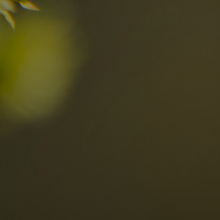
Hier entdecken
Ortschaften
Ahrntal
V
Antholzertal
U
Arabba
R
0
Cortina
G
Eggental
L
Kinder
Eisacktal
S
Fassatal
S
Gadertal
Grödnertal
M
erbindlich
Gsiesertal
S
fragen
Hochpustertal
Kronplatz
Schlerngebiet
Sexten
Val di Fiemme