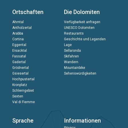
Ortschaften
Die Dolomiten
Ahrntal
Verfügbarkeit anfragen
Antholzertal
UNESCO Dolomiten
Arabba
Restaurants
Cortina
Geschichte und Legenden
Eggental
Lage
Eisacktal
Sellaronda
Fassatal
Skifahren
Gadertal
Wandern
Grödnertal
Mountainbike
Gsiesertal
Sehenswürdigkeiten
Hochpustertal
Kronplatz
Schlerngebiet
Sexten
Val di Fiemme
Sprache
Informationen
Privacy