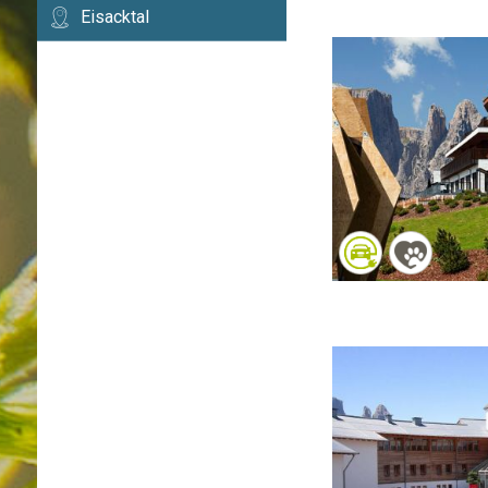
Eisacktal