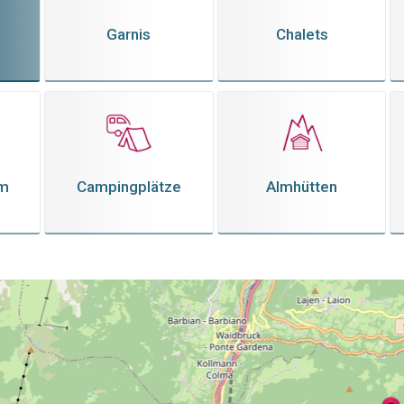
Garnis
Chalets
em
Campingplätze
Almhütten