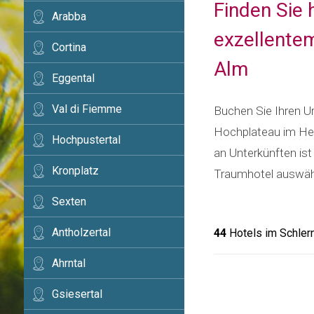
Finden Sie 
Arabba
exzellentem
Cortina
Alm
Eggental
Val di Fiemme
Buchen Sie Ihren Ur
Hochplateau im Herz
Hochpustertal
an Unterkünften ist
Kronplatz
Traumhotel auswähl
Sexten
Antholzertal
44
Hotels im Schler
Ahrntal
Gsiesertal