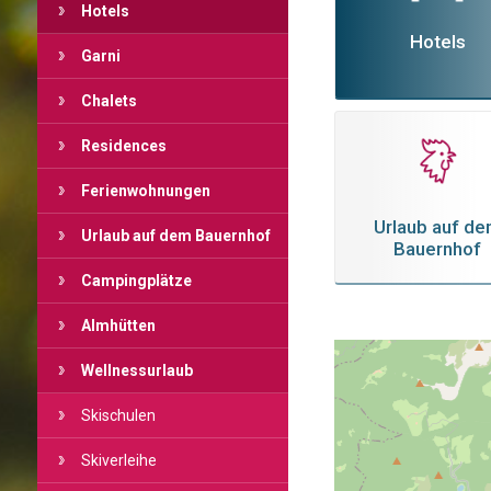
Hotels
Hotels
Garni
Chalets
Residences
Ferienwohnungen
Urlaub auf d
Urlaub auf dem Bauernhof
Bauernhof
Campingplätze
Almhütten
Wellnessurlaub
Skischulen
Skiverleihe