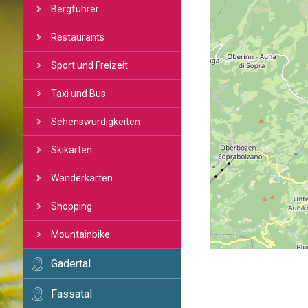
Bergführer
Restaurants
Sport und Freizeit
Taxi und Bus
Sehenswürdigkeiten
Skikarten
Wanderkarten
Shopping
Mountainbike
Gadertal
Fassatal