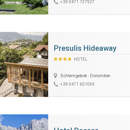
+39 0471 727927
Presulis Hideaway
HOTEL
Schlerngebiet - Dolomiten
+39 0471 601069