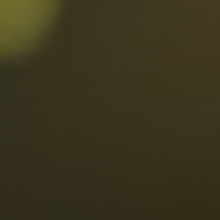
Ortschaften
Ahrntal
V
Antholzertal
U
Arabba
R
0
Cortina
G
Eggental
L
Kinder
Eisacktal
S
Fassatal
S
Gadertal
Grödnertal
M
erbindlich
Gsiesertal
S
fragen
Hochpustertal
Kronplatz
Schlerngebiet
Sexten
Val di Fiemme