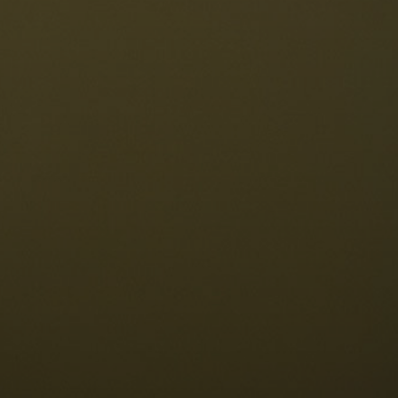
Die Dolomiten
Sprache
erfügbarkeit anfragen
Deutsch
NESCO Dolomiten
estaurants
eschichte und Legenden
age
ellaronda
kifahren
Informationen
Wandern
ountainbike
Privacy
ehenswürdigkeiten
Impressum