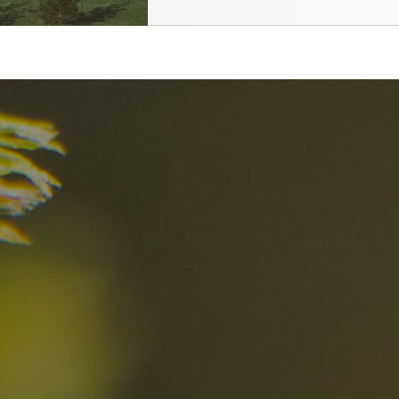
el
Die besten R
in den Dolomi
Hier entdecken