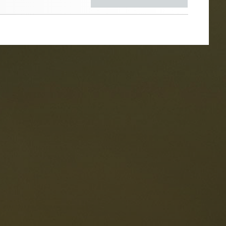
estaurants
ten