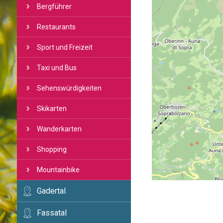
Bergführer
Restaurants
Sport und Freizeit
Taxi und Bus
Sehenswürdigkeiten
Skikarten
Wanderkarten
Shopping
Mountainbike
Gadertal
Fassatal