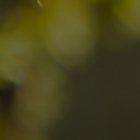
Ihren Urlaub in den Dolomiten
09
10
2
Anreise
Abreise
Erwachsene
Unv
Hotel
Ortschaft
An