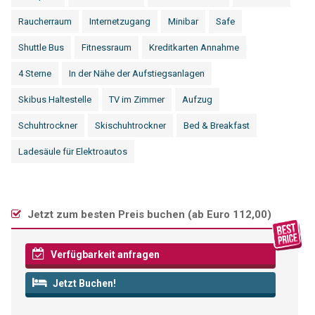
Raucherraum
Internetzugang
Minibar
Safe
Shuttle Bus
Fitnessraum
Kreditkarten Annahme
4 Sterne
In der Nähe der Aufstiegsanlagen
Skibus Haltestelle
TV im Zimmer
Aufzug
Schuhtrockner
Skischuhtrockner
Bed & Breakfast
Ladesäule für Elektroautos
Jetzt zum besten Preis buchen (
ab Euro 112,00
)
Verfügbarkeit anfragen
Jetzt Buchen!