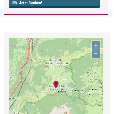
Jetzt Buchen!
+
−