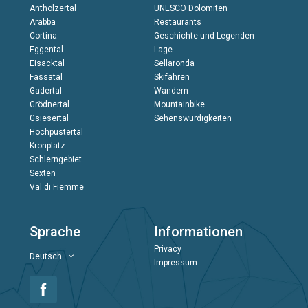
Antholzertal
UNESCO Dolomiten
Arabba
Restaurants
Cortina
Geschichte und Legenden
Eggental
Lage
Eisacktal
Sellaronda
Fassatal
Skifahren
Gadertal
Wandern
Grödnertal
Mountainbike
Gsiesertal
Sehenswürdigkeiten
Hochpustertal
Kronplatz
Schlerngebiet
Sexten
Val di Fiemme
Sprache
Informationen
Privacy
Deutsch
Impressum