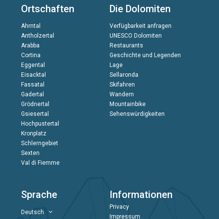
Ortschaften
Die Dolomiten
Ahrntal
Verfügbarkeit anfragen
Antholzertal
UNESCO Dolomiten
Arabba
Restaurants
Cortina
Geschichte und Legenden
Eggental
Lage
Eisacktal
Sellaronda
Fassatal
Skifahren
Gadertal
Wandern
Grödnertal
Mountainbike
Gsiesertal
Sehenswürdigkeiten
Hochpustertal
Kronplatz
Schlerngebiet
Sexten
Val di Fiemme
Sprache
Informationen
Privacy
Deutsch
Impressum