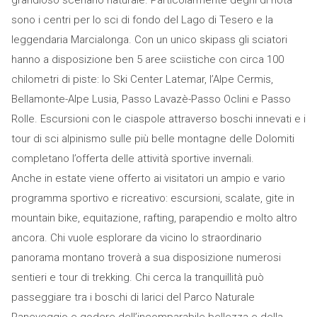
sono i centri per lo sci di fondo del Lago di Tesero e la
leggendaria Marcialonga. Con un unico skipass gli sciatori
hanno a disposizione ben 5 aree sciistiche con circa 100
chilometri di piste: lo Ski Center Latemar, l’Alpe Cermis,
Bellamonte-Alpe Lusia, Passo Lavazè-Passo Oclini e Passo
Rolle. Escursioni con le ciaspole attraverso boschi innevati e i
tour di sci alpinismo sulle più belle montagne delle Dolomiti
completano l’offerta delle attività sportive invernali.
Anche in estate viene offerto ai visitatori un ampio e vario
programma sportivo e ricreativo: escursioni, scalate, gite in
mountain bike, equitazione, rafting, parapendio e molto altro
ancora. Chi vuole esplorare da vicino lo straordinario
panorama montano troverà a sua disposizione numerosi
sentieri e tour di trekking. Chi cerca la tranquillità può
passeggiare tra i boschi di larici del Parco Naturale
Paneveggio e godere dell’incomparabile bellezza e della