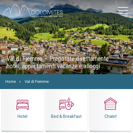
Val di Fiemme – Prenotate direttamente
hotel, appartamenti vacanze e alloggi
Home
Val di Fiemme
Hotel
Bed & Breakfast
Chalet