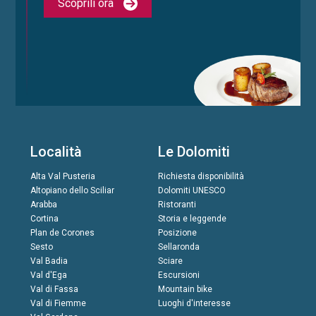
Scoprili ora
Località
Le Dolomiti
Alta Val Pusteria
Richiesta disponibilità
Altopiano dello Sciliar
Dolomiti UNESCO
Arabba
Ristoranti
Cortina
Storia e leggende
Plan de Corones
Posizione
Sesto
Sellaronda
Val Badia
Sciare
Val d'Ega
Escursioni
Val di Fassa
Mountain bike
Val di Fiemme
Luoghi d'interesse