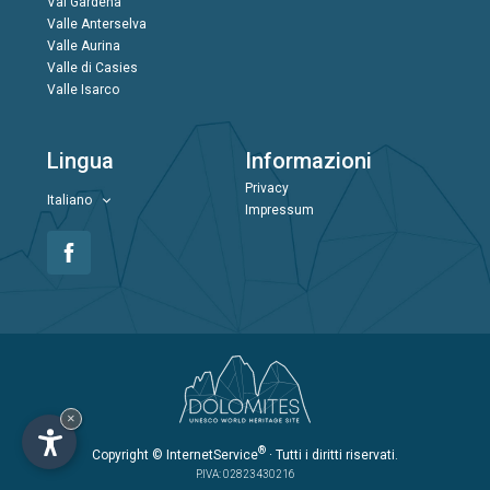
Val Gardena
Valle Anterselva
Valle Aurina
Valle di Casies
Valle Isarco
Lingua
Informazioni
Privacy
Italiano
Impressum
×
®
Copyright
© InternetService
· Tutti i diritti riservati.
P.IVA: 02823430216