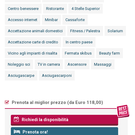
Centro benessere
Ristorante
4 Stelle Superior
Accesso internet
Minibar
Cassaforte
Accettazione animali domestici
Fitness / Palestra
Solarium
Accettazione carte di credito
In centro paese
Vicino agli impianti di risalita
Fermata skibus
Beauty farm
Noleggio sci
TV in camera
Ascensore
Massaggi
Asciugascarpe
Asciugascarponi
Prenota al miglior prezzo (
da Euro 118,00
)
Richiedi la disponibilità
Prenota ora!