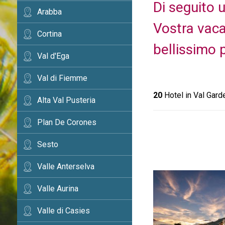
Di seguito 
Arabba
Vostra vacan
Cortina
bellissimo 
Val d'Ega
Val di Fiemme
20
Hotel in Val Gard
Alta Val Pusteria
Plan De Corones
Sesto
Valle Anterselva
Valle Aurina
Valle di Casies