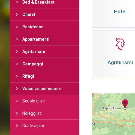
Bed & Breakfast
Hotel
Chalet
Residence
Appartamenti
Agriturismi
Agriturismi
Campeggi
Rifugi
Vacanze benessere
Scuole di sci
Noleggi sci
Guide alpine