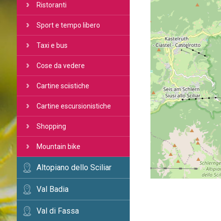
Ristoranti
Sport e tempo libero
Taxi e bus
Cose da vedere
Cartine sciistiche
Cartine escursionistiche
Shopping
Mountain bike
Altopiano dello Sciliar
Val Badia
Val di Fassa