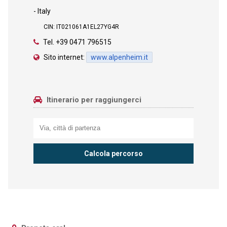
- Italy
CIN: IT021061A1EL27YG4R
Tel.
+39 0471 796515
Sito internet:
www.alpenheim.it
Itinerario per raggiungerci