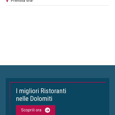
Prenota ora!
I migliori Ristoranti
nelle Dolomiti
Scoprili ora