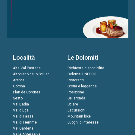
Località
Le Dolomiti
Alta Val Pusteria
Richiesta disponibilità
Altopiano dello Sciliar
Dolomiti UNESCO
Arabba
Ristoranti
Cortina
Storia e leggende
Plan de Corones
Posizione
Sesto
Sellaronda
Val Badia
Sciare
Val d'Ega
Escursioni
Val di Fassa
Mountain bike
Val di Fiemme
Luoghi d'interesse
Val Gardena
Valle Anterselva