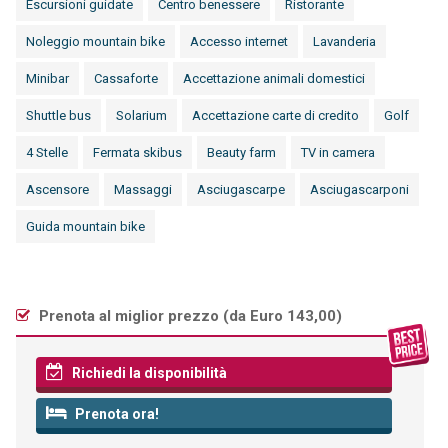
Escursioni guidate
Centro benessere
Ristorante
Noleggio mountain bike
Accesso internet
Lavanderia
Minibar
Cassaforte
Accettazione animali domestici
Shuttle bus
Solarium
Accettazione carte di credito
Golf
4 Stelle
Fermata skibus
Beauty farm
TV in camera
Ascensore
Massaggi
Asciugascarpe
Asciugascarponi
Guida mountain bike
Prenota al miglior prezzo (
da Euro 143,00
)
Richiedi la disponibilità
Prenota ora!